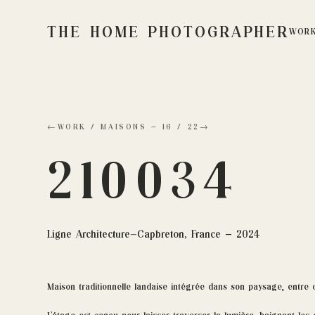
THE HOME PHOTOGRAPHER
WOR
←
WORK /
MAISONS
—
16
/
22
→
210034
Ligne Architecture
—
Capbreton, France — 2024
Maison traditionnelle landaise intégrée dans son paysage, entre o